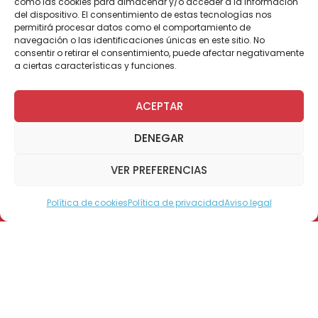
como las cookies para almacenar y/o acceder a la información
Por Administrador General
del dispositivo. El consentimiento de estas tecnologías nos
permitirá procesar datos como el comportamiento de
navegación o las identificaciones únicas en este sitio. No
consentir o retirar el consentimiento, puede afectar negativamente
Debes entrar en este link y seguir las
a ciertas características y funciones.
instrucciones:
ACEPTAR
http://bit.ly/1LlzSZ4
1. Pincha en «Add to Facebook»
DENEGAR
VER PREFERENCIAS
Política de cookies
Política de privacidad
Aviso legal
Modo Accesible
2. Haz clic en «Add the Twibbon to
Facebook»