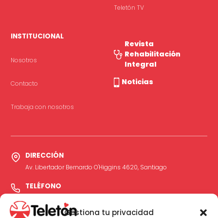
Teletón TV
INSTITUCIONAL
Revista
Rehabilitación
Nosotros
Integral
Noticias
Contacto
Trabaja con nosotros
DIRECCIÓN
Av. Libertador Bernardo O'Higgins 4620, Santiago
TELÉFONO
600 24500 03
Gestiona tu privacidad
Opción 1 → Servicio Orientación Médica Telefónica para