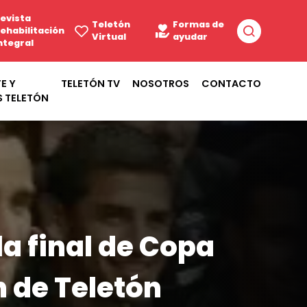
evista
Teletón
Formas de
ehabilitación
Virtual
ayudar
ntegral
E Y
TELETÓN TV
NOSOTROS
CONTACTO
S TELETÓN
la final de Copa
n de Teletón