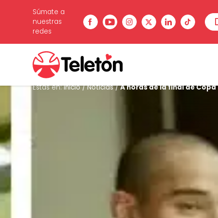
Súmate a
nuestras
redes
Estás en:
Inicio
/
Noticias
/
A horas de la final de Copa