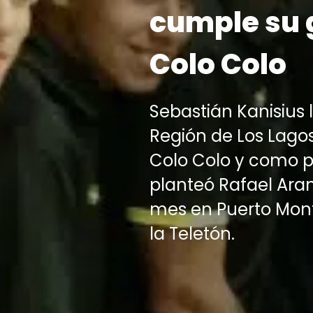
cumple su 
Colo Colo
Sebastián Kanisius
Región de Los Lagos,
Colo Colo y como p
planteó Rafael Ar
mes en Puerto Montt
la Teletón.