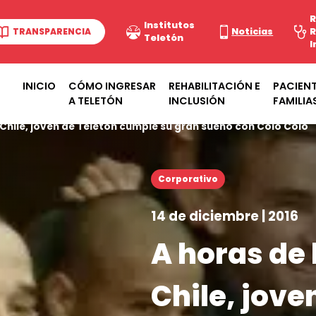
R
Institutos
TRANSPARENCIA
Noticias
R
Teletón
I
INICIO
CÓMO INGRESAR
REHABILITACIÓN E
PACIENT
A TELETÓN
INCLUSIÓN
FAMILIA
 Chile, joven de Teletón cumple su gran sueño con Colo Colo
Corporativo
14 de diciembre | 2016
A horas de 
Chile, jove