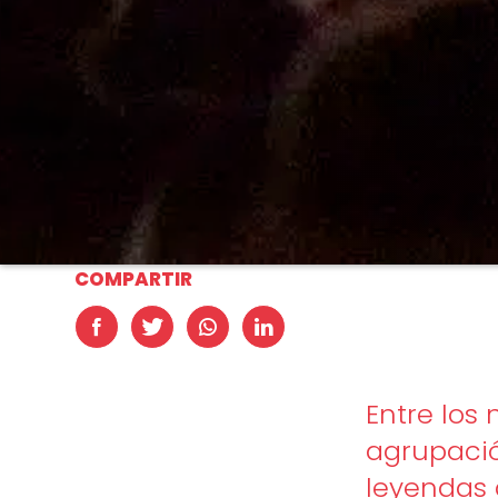
COMPARTIR
Entre los
agrupació
leyendas 