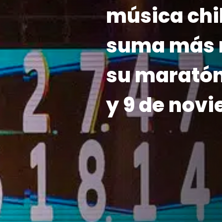
música chi
suma más 
su maratón 
y 9 de nov