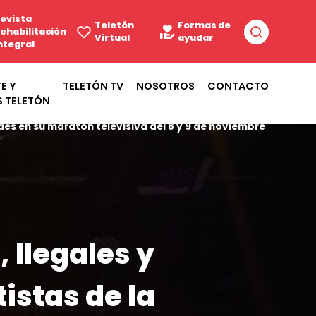
evista
Teletón
Formas de
ehabilitación
Virtual
ayudar
ntegral
E Y
TELETÓN TV
NOSOTROS
CONTACTO
S TELETÓN
es en su maratón televisiva del 8 y 9 de noviembre
 Ilegales y
istas de la