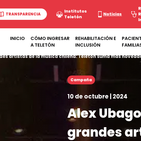
R
Institutos
TRANSPARENCIA
Noticias
R
Teletón
I
INICIO
CÓMO INGRESAR
REHABILITACIÓN E
PACIENT
A TELETÓN
INCLUSIÓN
FAMILIA
ndes artistas de la música chilena: Teletón suma más novedad
Campaña
10 de octubre | 2024
Alex Ubago,
grandes art