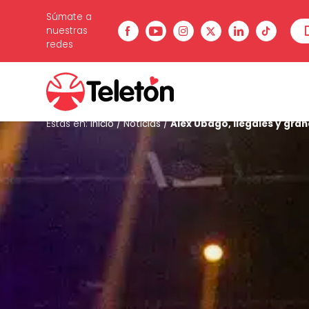
Súmate a
nuestras
redes
Estás en:
Inicio
/
Noticias
/
Alex Ubago, Ilegales y gra