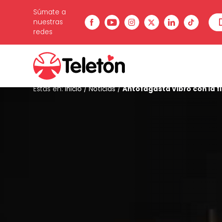
Súmate a
nuestras
redes
Estás en:
Inicio
/
Noticias
/
Antofagasta vibró con la fi