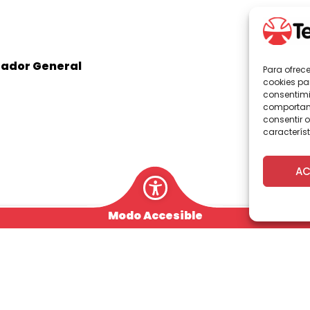
rador General
Para ofrec
cookies pa
consentimi
comportami
consentir o
característ
AC
Modo Accesible