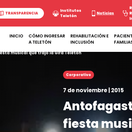
R
Institutos
TRANSPARENCIA
Noticias
R
Teletón
I
INICIO
CÓMO INGRESAR
REHABILITACIÓN E
PACIENT
A TELETÓN
INCLUSIÓN
FAMILIA
esta musical que trajo la Gira Teletón
Corporativo
7 de noviembre | 2015
Antofagast
fiesta musi