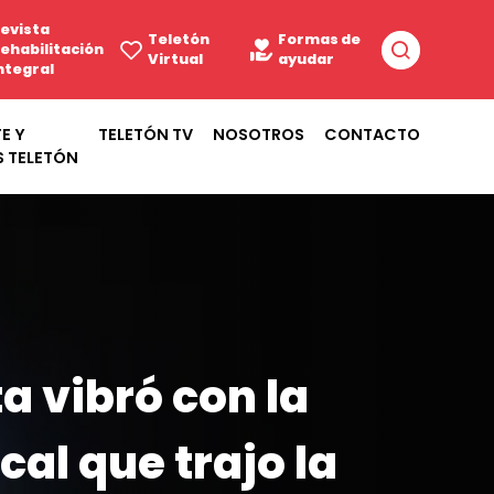
evista
Teletón
Formas de
ehabilitación
Virtual
ayudar
ntegral
E Y
TELETÓN TV
NOSOTROS
CONTACTO
S TELETÓN
a vibró con la
cal que trajo la