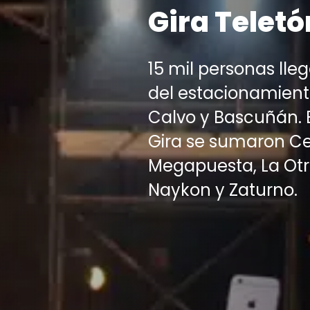
Gira Teletó
15 mil personas lle
del estacionamiento
Calvo y Bascuñán. E
Gira se sumaron Cec
Megapuesta, La Otr
Naykon y Zaturno.