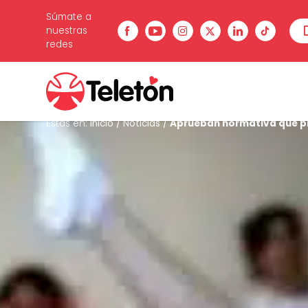
Súmate a
nuestras
redes
Estás en:
Inicio
/
Noticias
/
Aprueban normativa que pr