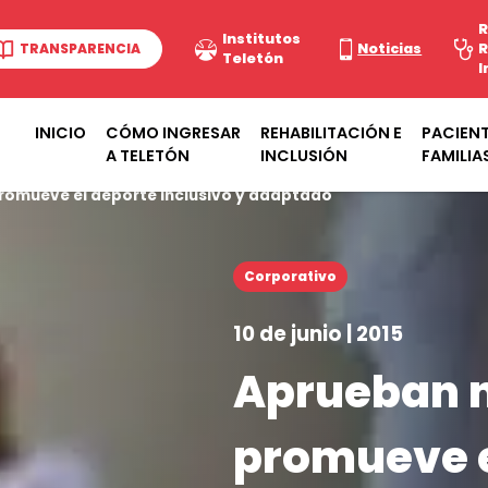
R
Institutos
TRANSPARENCIA
Noticias
R
Teletón
I
INICIO
CÓMO INGRESAR
REHABILITACIÓN E
PACIENT
A TELETÓN
INCLUSIÓN
FAMILIA
omueve el deporte inclusivo y adaptado
Corporativo
10 de junio | 2015
Aprueban 
promueve e