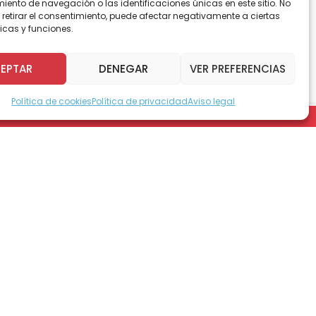
ento de navegación o las identificaciones únicas en este sitio. No
 retirar el consentimiento, puede afectar negativamente a ciertas
icas y funciones.
tablece el derecho a la educación física
idad.
EPTAR
DENEGAR
VER PREFERENCIAS
do en segundo trámite constitucional.
Política de cookies
Política de privacidad
Aviso legal
s el deporte tanto en su versión
ecreación, competición, alto rendimiento y
ra regular y permitir la práctica inclusiva y
a, Sergio Espejo, Tucapel Jimenez, Juan
y Karol Cariola , propone modificar la Ley