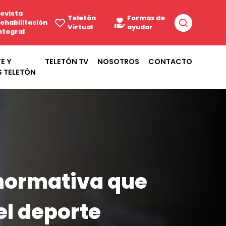
evista
Teletón
Formas de
ehabilitación
Virtual
ayudar
ntegral
E Y
TELETÓN TV
NOSOTROS
CONTACTO
S TELETÓN
normativa que
l deporte