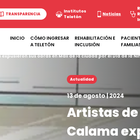
R
Institutos
TRANSPARENCIA
Noticias
R
Teletón
I
INICIO
CÓMO INGRESAR
REHABILITACIÓN E
PACIENT
A TELETÓN
INCLUSIÓN
FAMILIA
expusieron sus obras en Mall de la ciudad por el Día de la Ni
Actualidad
13 de agosto | 2024
Artistas de
Calama exp