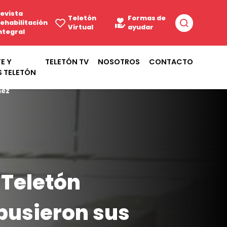
evista
Teletón
Formas de
ehabilitación
Virtual
ayudar
ntegral
E Y
TELETÓN TV
NOSOTROS
CONTACTO
S TELETÓN
ñez
 Teletón
usieron sus