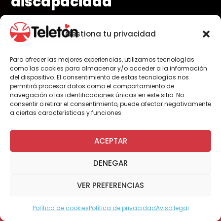
discapacidad
El futbolista acogió el llamado de un pequeño de
Gestiona tu privacidad
seis años que necesita una silla de ruedas.
Para ofrecer las mejores experiencias, utilizamos tecnologías
como las cookies para almacenar y/o acceder a la información
del dispositivo. El consentimiento de estas tecnologías nos
Por Administrador General
permitirá procesar datos como el comportamiento de
navegación o las identificaciones únicas en este sitio. No
consentir o retirar el consentimiento, puede afectar negativamente
a ciertas características y funciones.
¡Pura solidaridad! Así fue el gesto de Arturo
Vidal junto a su compañero Douglas Costa.
ACEPTAR
Los jugadores del Bayern Munich, realizaron
una generosa donación para ayudar al
DENEGAR
pequeño Miguel Sais, de la localidad de Sao
José do Campos, en Sao Paulo, quien
VER PREFERENCIAS
necesita una silla de ruedas para poder
desplazarse.
Política de cookies
Política de privacidad
Aviso legal
Modo Accesible