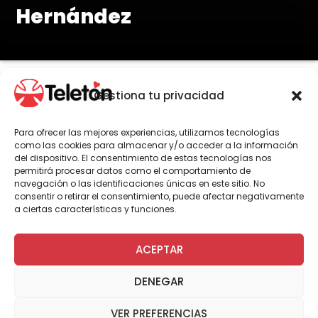
Hernández
Gestiona tu privacidad
Por Gonzalo Paredes
Para ofrecer las mejores experiencias, utilizamos tecnologías
como las cookies para almacenar y/o acceder a la información
del dispositivo. El consentimiento de estas tecnologías nos
La baladista de América será la
permitirá procesar datos como el comportamiento de
encargada de interpretar el himno
navegación o las identificaciones únicas en este sitio. No
oficial de la Teletón 2025, una canción
consentir o retirar el consentimiento, puede afectar negativamente
a ciertas características y funciones.
emotiva que busca unir a todo Chile de
cara al gran evento solidario que se
ACEPTAR
realizará el 28 y 29 de noviembre en el
Teatro Teletón y el Estadio Nacional.
DENEGAR
VER PREFERENCIAS