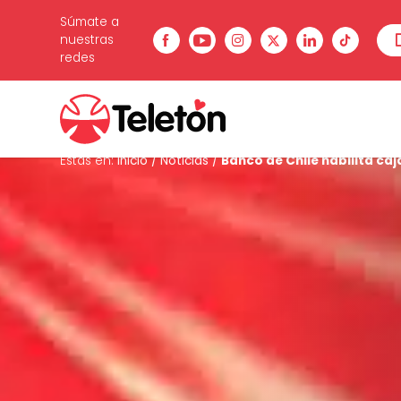
Súmate a
nuestras
redes
Estás en:
Inicio
/
Noticias
/
Banco de Chile habilita ca