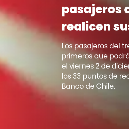
pasajeros 
realicen s
Los pasajeros del t
primeros que podrá
el viernes 2 de dici
los 33 puntos de re
Banco de Chile.