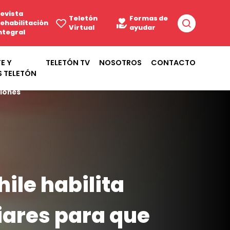
evista
Teletón
Formas de
ehabilitación
Virtual
ayudar
ntegral
E Y
TELETÓN TV
NOSOTROS
CONTACTO
S TELETÓN
ciones
ile habilita
iares para que