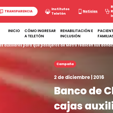
R
Institutos
TRANSPARENCIA
Noticias
R
Teletón
I
INICIO
CÓMO INGRESAR
REHABILITACIÓN E
PACIENT
A TELETÓN
INCLUSIÓN
FAMILIA
jas auxiliares para que pasajeros de Metro realicen sus dona
Campaña
2 de diciembre | 2016
Banco de Ch
cajas auxil