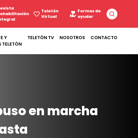
evista
Teletón
Formas de
ehabilitación
Virtual
ayudar
ntegral
E Y
TELETÓN TV
NOSOTROS
CONTACTO
S TELETÓN
 puso en marcha
asta