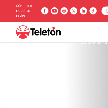
Súmate a
nuestras
redes
Estás en:
Inicio
/
Noticias
/
Bioarte se puso en marcha