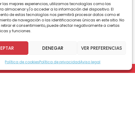
er las mejores experiencias, utilizamos tecnologías como las
ra almacenar y/o acceder a la información del dispositivo. El
ento de estas tecnologías nos permitirá procesar datos como el
ento de navegación o las identificaciones únicas en este sitio. No
 retirar el consentimiento, puede afectar negativamente a ciertas
icas y funciones.
EPTAR
DENEGAR
VER PREFERENCIAS
tofagasta y CONAMA de la región, ya está en
Política de cookies
Política de privacidad
Aviso legal
rizarse sobre la Biodiversidad de la Segunda
tiene muy entusiasmados a padres y pacientes,
de Antofagasta para conocer el hermoso