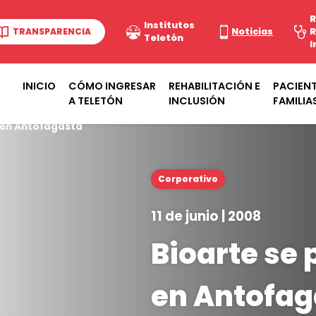
R
Institutos
TRANSPARENCIA
Noticias
R
Teletón
I
INICIO
CÓMO INGRESAR
REHABILITACIÓN E
PACIENT
A TELETÓN
INCLUSIÓN
FAMILIA
 en Antofagasta
Corporativo
11 de junio | 2008
Bioarte se
en Antofag