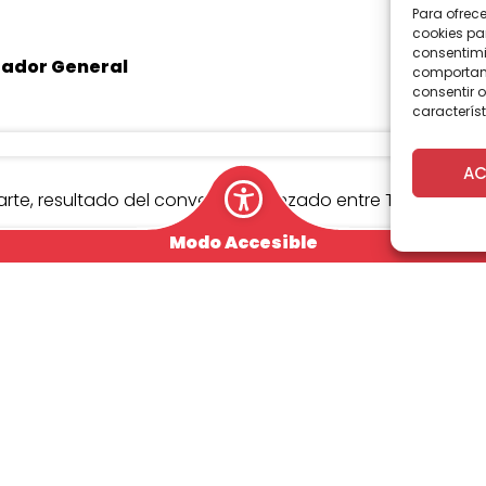
Para ofrec
cookies pa
consentimi
rador General
comportami
consentir o
característ
AC
oarte, resultado del convenio alcanzado entre Teletón An
Modo Accesible
 familias han asistido a las primeras charlas para interio
der de su belleza y la necesidad de su cuidado.
 junio se realizará la primera “salida a terreno”, lo que 
 el Centro de Rescate de Vida Animal de la Universidad 
 realizan.