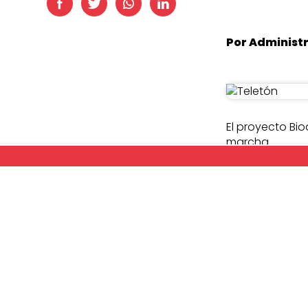
Por Administ
El proyecto Bi
marcha.
Pacientes y sus
Región y apren
El sábado 28 de
pues visitarán
trabajo que allí