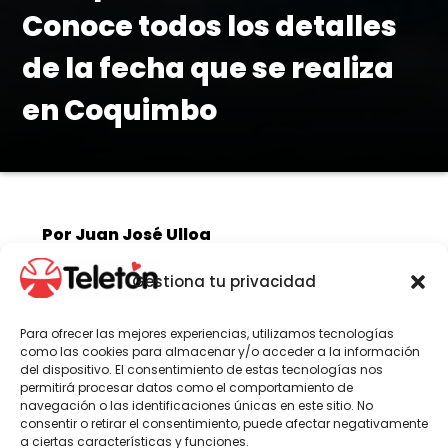
Conoce todos los detalles
de la fecha que se realiza
en Coquimbo
Por Juan José Ulloa
Gestiona tu privacidad
La tercera jornada del torneo
Para ofrecer las mejores experiencias, utilizamos tecnologías
deportivo, organizado por Teletón,
como las cookies para almacenar y/o acceder a la información
Ripley y Canal 13, se disputa desde este
del dispositivo. El consentimiento de estas tecnologías nos
permitirá procesar datos como el comportamiento de
martes 27 de julio en la cuarta región.
navegación o las identificaciones únicas en este sitio. No
Delegaciones de los institutos de
consentir o retirar el consentimiento, puede afectar negativamente
Valparaíso, Copiapó y Coquimbo
a ciertas características y funciones.