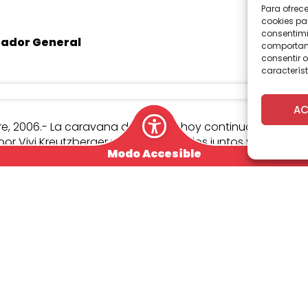
Para ofrec
cookies pa
consentimi
rador General
comportami
consentir o
característ
AC
, 2006.- La caravana de artistas hoy continuó su recorrid
r Vivi Kreutzberger y Ariel Jara. Todos juntos y llenos d
Modo Accesible
 trayecto desde Talca a Concepción.
rias paradas en las que se realizaron show con gran asist
, Chillán y San Rosendo, recibieron el inmenso cargamento
, todos los habitantes del Centro-Sur de Chile comprome