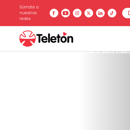
Súmate a
nuestras
redes
Estás en:
Inicio
/
Noticias
/
CARAVANA DE AMOR RUMBO