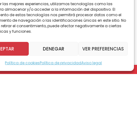
er las mejores experiencias, utilizamos tecnologías como las
ra almacenar y/o acceder a la información del dispositivo. El
ento de estas tecnologías nos permitirá procesar datos como el
ento de navegación o las identificaciones únicas en este sitio. No
 retirar el consentimiento, puede afectar negativamente a ciertas
icas y funciones.
EPTAR
DENEGAR
VER PREFERENCIAS
o motivacional por el sur del país,
e energía en esta última etapa de la campaña,
Política de cookies
Política de privacidad
Aviso legal
encia de público. Las estaciones de trenes de
 de música, amor y solidaridad.
tieron todo su corazón con la Teletón 2006.