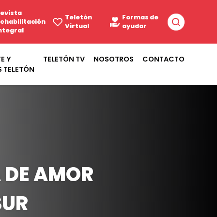
evista
Teletón
Formas de
ehabilitación
Virtual
ayudar
ntegral
E Y
TELETÓN TV
NOSOTROS
CONTACTO
S TELETÓN
 DE AMOR
SUR