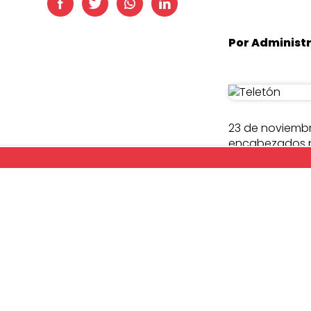
Por Administ
23 de noviembre
encabezados po
atravesaron el
El tren tuvo va
Linares, Parral
De esta manera