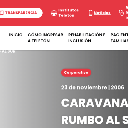
R
Institutos
TRANSPARENCIA
Noticias
R
Teletón
I
INICIO
CÓMO INGRESAR
REHABILITACIÓN E
PACIENT
A TELETÓN
INCLUSIÓN
FAMILIA
 AL SUR
Corporativo
23 de noviembre | 2006
CARAVANA
RUMBO AL 