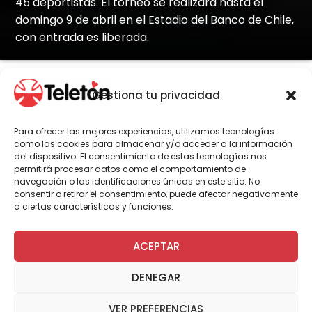
45 deportistas. El torneo se realizará hasta el
domingo 9 de abril en el Estadio del Banco de Chile,
con entrada es liberada.
Gestiona tu privacidad
Por Administrador General
Para ofrecer las mejores experiencias, utilizamos tecnologías
como las cookies para almacenar y/o acceder a la información
del dispositivo. El consentimiento de estas tecnologías nos
permitirá procesar datos como el comportamiento de
navegación o las identificaciones únicas en este sitio. No
consentir o retirar el consentimiento, puede afectar negativamente
a ciertas características y funciones.
Haz clic para aceptar cookies de
marketing y permitir este
ACEPTAR
contenido
DENEGAR
VER PREFERENCIAS