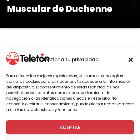
Muscular de Duchenne
Gestiona tu privacidad
Las jornadas, organizadas por
Fundación Duchenne Chile y Teletón,
Para ofrecer las mejores experiencias, utilizamos tecnologías
reunieron a más de 60 profesionales de
como las cookies para almacenar y/o acceder a la información
del dispositivo. El consentimiento de estas tecnologías nos
la salud y a más de 25 familias,
permitirá procesar datos como el comportamiento de
cuidadores y pacientes, con quienes se
navegación o las identificaciones únicas en este sitio. No
abordó el manejo integral de la
consentir o retirar el consentimiento, puede afectar negativamente
a ciertas características y funciones.
enfermedad, con foco en el cuidado
cardiológico, respiratorio y
ACEPTAR
neuromuscular.