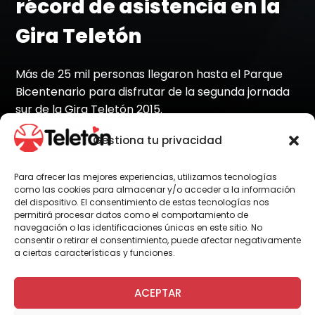
récord de asistencia en la
Gira Teletón
Más de 25 mil personas llegaron hasta el Parque
Bicentenario para disfrutar de la segunda jornada
sur de la Gira Teletón 2015.
Gestiona tu privacidad
Por Administrador General
Para ofrecer las mejores experiencias, utilizamos tecnologías
como las cookies para almacenar y/o acceder a la información
del dispositivo. El consentimiento de estas tecnologías nos
permitirá procesar datos como el comportamiento de
navegación o las identificaciones únicas en este sitio. No
consentir o retirar el consentimiento, puede afectar negativamente
a ciertas características y funciones.
ACEPTAR