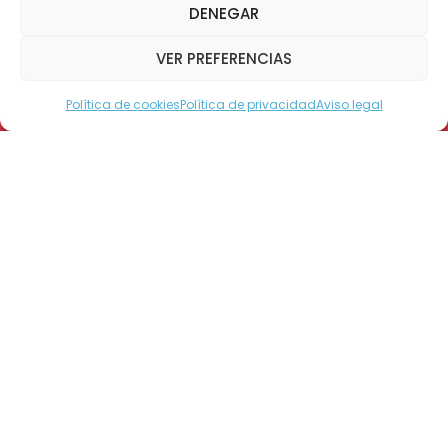
DENEGAR
VER PREFERENCIAS
Política de cookies
Política de privacidad
Aviso legal
Modo Accesible
El recorrido por el sur de la Gira Teletón
continúa batiendo récords de convocatoria
en cada ciudad donde se presenta. Prueba
de esto fueron las más de 25 mil personas
que se reunieron en Concepción, el pasado 11
de noviembre, para presenciar el show que
contó con la participación de Tomo Como
Rey, Santa Feria, María Colores, Consuelo