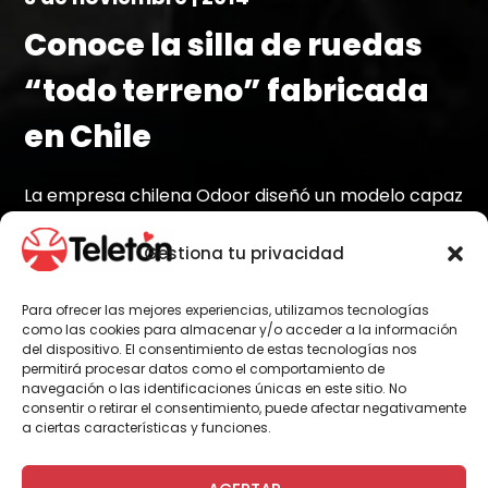
Conoce la silla de ruedas
“todo terreno” fabricada
en Chile
La empresa chilena Odoor diseñó un modelo capaz
de adaptarse a las superficies y facilitar el
desplazamiento
Gestiona tu privacidad
Para ofrecer las mejores experiencias, utilizamos tecnologías
como las cookies para almacenar y/o acceder a la información
del dispositivo. El consentimiento de estas tecnologías nos
Por Administrador General
permitirá procesar datos como el comportamiento de
navegación o las identificaciones únicas en este sitio. No
consentir o retirar el consentimiento, puede afectar negativamente
a ciertas características y funciones.
La semana pasada se presentó una nueva
silla de ruedas diseñada en Chile que permite