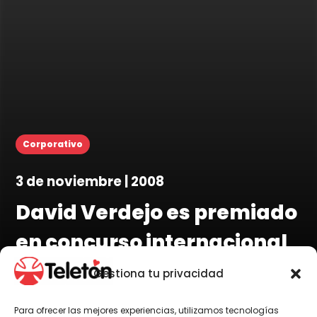
Corporativo
3 de noviembre | 2008
David Verdejo es premiado
en concurso internacional
“Arte Sensible 2008”
Gestiona tu privacidad
Para ofrecer las mejores experiencias, utilizamos tecnologías