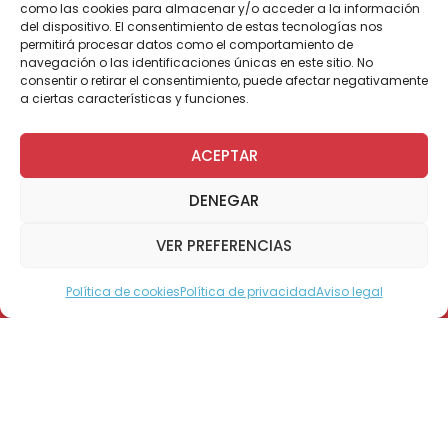
como las cookies para almacenar y/o acceder a la información
del dispositivo. El consentimiento de estas tecnologías nos
permitirá procesar datos como el comportamiento de
Por Administrador General
navegación o las identificaciones únicas en este sitio. No
consentir o retirar el consentimiento, puede afectar negativamente
a ciertas características y funciones.
ACEPTAR
DENEGAR
Santiago, 03 de noviembre de 2008.- El tercer
lugar en el 1º Concurso Internacional de
VER PREFERENCIAS
Pintura para artistas con Discapacidad
Intelectual “Arte Sensible 2008”, obtuvo el
Política de cookies
Política de privacidad
Aviso legal
Modo Accesible
artista de Teletón Santiago, David Esteban
Verdejo Carrasco, con su obra “La Trapecista”.
El concurso fue organizado por el Municipio
de Monterrey en México y reunió a
participantes provenientes de Argentina,
Colombia, Cuba, Chile, Ecuador, España,