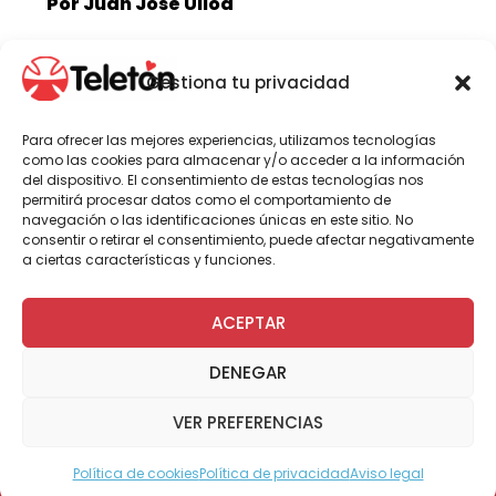
Por Juan José Ulloa
Gestiona tu privacidad
Frente a consultas recibidas desde
medios de comunicación, Teletón
Para ofrecer las mejores experiencias, utilizamos tecnologías
señala lo siguiente:
como las cookies para almacenar y/o acceder a la información
del dispositivo. El consentimiento de estas tecnologías nos
permitirá procesar datos como el comportamiento de
navegación o las identificaciones únicas en este sitio. No
consentir o retirar el consentimiento, puede afectar negativamente
a ciertas características y funciones.
1) La casa de calle Huérfanos forma parte de
los orígenes de Teletón, al ser la sede histórica
ACEPTAR
de la Sociedad Pro Ayuda del Niño Lisiado,
precursora de la institución, que atendió ahí a
DENEGAR
cientos de niños que lo requerían, desde 1956.
VER PREFERENCIAS
2) A contar de 1979, cuando gracias al
generoso aporte de chilenas y chilenos se
Política de cookies
Política de privacidad
Aviso legal
pudo inaugurar el Instituto Teletón Santiago,
Modo Accesible