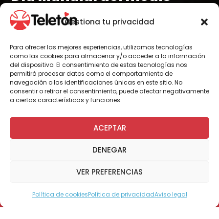
ambiente en el Instituto
Gestiona tu privacidad
Teletón Arica
Para ofrecer las mejores experiencias, utilizamos tecnologías
como las cookies para almacenar y/o acceder a la información
del dispositivo. El consentimiento de estas tecnologías nos
permitirá procesar datos como el comportamiento de
navegación o las identificaciones únicas en este sitio. No
consentir o retirar el consentimiento, puede afectar negativamente
Por Administrador General
a ciertas características y funciones.
ACEPTAR
El pasado sábado 14 de junio, los Grupos
Pukará Arica, Grupo Scout Inca Ariaka y Grupo
DENEGAR
Eagles Land celebraron el Día Mundial del
Medio Ambiente en el Instituto Teletón Arica.
VER PREFERENCIAS
Cerca de 15 jóvenes de diversas edades junto
Política de cookies
Política de privacidad
Aviso legal
Modo Accesible
a sus Guías realizaron una plantación de
verdes en la parte externa del Instituto.