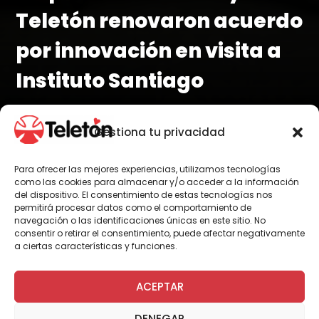
Teletón renovaron acuerdo
por innovación en visita a
Instituto Santiago
Gestiona tu privacidad
Por Gonzalo Paredes
Para ofrecer las mejores experiencias, utilizamos tecnologías
como las cookies para almacenar y/o acceder a la información
del dispositivo. El consentimiento de estas tecnologías nos
permitirá procesar datos como el comportamiento de
navegación o las identificaciones únicas en este sitio. No
La visita fue parte de una estrecha
consentir o retirar el consentimiento, puede afectar negativamente
colaboración entre Teletón y ETM que
a ciertas características y funciones.
ya lleva poco más de dos años. "A
través de estas acciones y alianzas
ACEPTAR
podemos hacer que la Teletón tenga
una mayor sostenibilidad y
DENEGAR