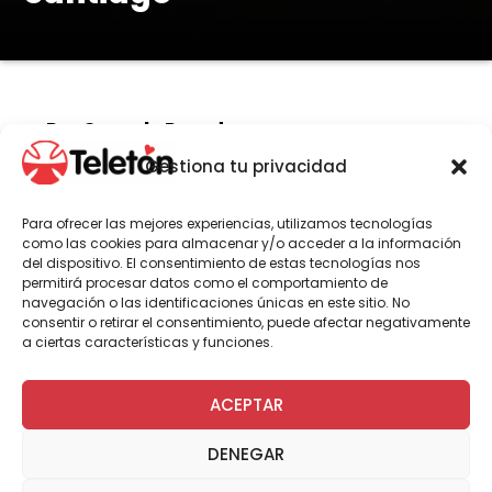
Por Gonzalo Paredes
Gestiona tu privacidad
El recorrido fue guiado por la directora
Para ofrecer las mejores experiencias, utilizamos tecnologías
como las cookies para almacenar y/o acceder a la información
general de Fundación Teletón, María
del dispositivo. El consentimiento de estas tecnologías nos
José Zaldívar, y el cofundador y
permitirá procesar datos como el comportamiento de
miembro honorario del directorio, Mario
navegación o las identificaciones únicas en este sitio. No
consentir o retirar el consentimiento, puede afectar negativamente
Kreutzberger. En el encuentro, ambas
a ciertas características y funciones.
instituciones reafirmaron su
compromiso por 2025.
ACEPTAR
DENEGAR