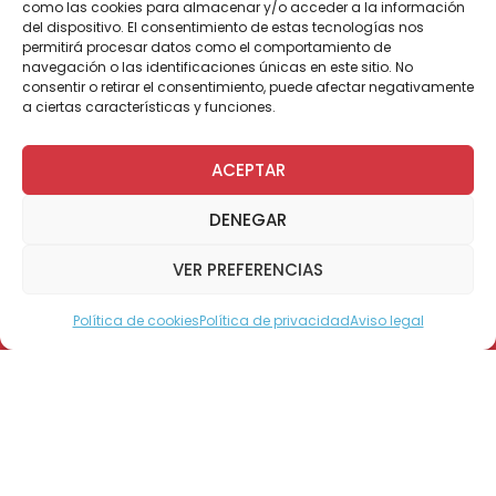
como las cookies para almacenar y/o acceder a la información
del dispositivo. El consentimiento de estas tecnologías nos
permitirá procesar datos como el comportamiento de
navegación o las identificaciones únicas en este sitio. No
consentir o retirar el consentimiento, puede afectar negativamente
a ciertas características y funciones.
• El Show de Talca tuvo la concurrencia más
masiva en lo que va de Gira 2008, con más de
ACEPTAR
20 mil personas que vibraron con el grupo de
artistas que motivaron a los asistentes para
DENEGAR
colaborar con Teletón este 28 y 29 de
noviembre.
VER PREFERENCIAS
Talca, 21 noviembre 2008.- La caravana de la
Política de cookies
Política de privacidad
Aviso legal
Modo Accesible
Teletón comenzó la segunda parte de la Gira,
que ha recorrido las principales ciudades del
país, entregando un mensaje de solidaridad a
los chilenos. Talca fue la primera ciudad de la
Gira Sur que disfrutó con el Show de artistas,
en 6 Oriente con esquina Costanera.