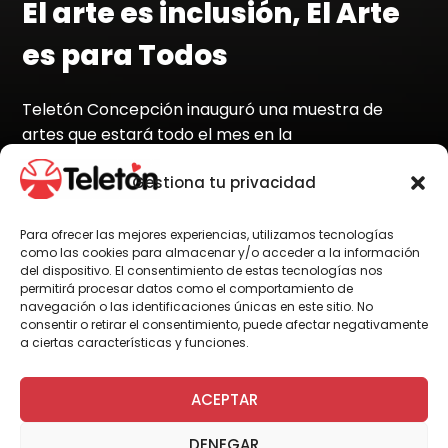
El arte es inclusión, El Arte
es para Todos
Teletón Concepción inauguró una muestra de
artes que estará todo el mes en la
Superintendencia de Educación, mostrando el
Gestiona tu privacidad
trabajo de la arteterapia.
Para ofrecer las mejores experiencias, utilizamos tecnologías
como las cookies para almacenar y/o acceder a la información
del dispositivo. El consentimiento de estas tecnologías nos
Por Administrador General
permitirá procesar datos como el comportamiento de
navegación o las identificaciones únicas en este sitio. No
consentir o retirar el consentimiento, puede afectar negativamente
a ciertas características y funciones.
En el marco de la Semana de la Educación
Artística, la Superintendencia de Educación
ACEPTAR
(SIE) y Teletón, se reunieron para celebrar el
arte como un medio que derriba barreras,
DENEGAR