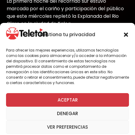
La primera noche del recorrido sur estuvo
marcada por el cariño y participación del público
que este miércoles repletó la Explanada del Rio
Claro en la ciudad de Talca.
Gestiona tu privacidad
Para ofrecer las mejores experiencias, utilizamos tecnologías
Por Administrador General
como las cookies para almacenar y/o acceder a la información
del dispositivo. El consentimiento de estas tecnologías nos
permitirá procesar datos como el comportamiento de
navegación o las identificaciones únicas en este sitio. No
Cerca de las 22 horas se dio inicio al primer
consentir o retirar el consentimiento, puede afectar negativamente
Show de la Gira de la Teletón en su periplo sur
a ciertas características y funciones.
del país, con uno de los artistas más
esperados: Américo, quien interpretó sus
ACEPTAR
mejores éxitos e hizo bailar y cantar a los 30
mil asistentes que asistieron al Show.
DENEGAR
La Animación de show estuvo a cargo de
VER PREFERENCIAS
Karol Lucero, Juan Pablo Queraltó y Eduardo