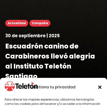
Actualidad
Campaña
30 de septiembre | 2025
Escuadrón canino de
Carabineros llevó alegría
al Instituto Teletón
Santiago
Gestiona tu privacidad
Para ofrecer las mejores experiencias, utilizamos tecnologías
como las cookies para almacenar y/o acceder a la información
Por Amaya Véliz Rojas