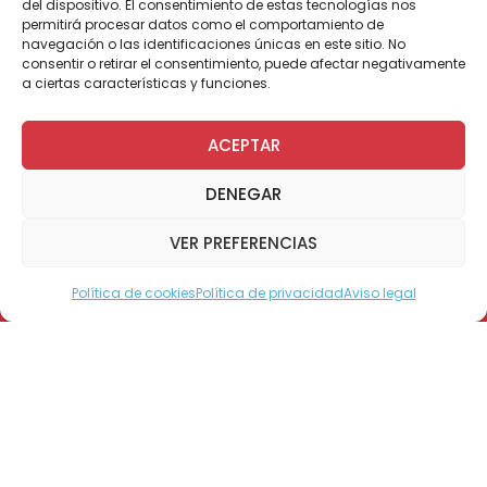
del dispositivo. El consentimiento de estas tecnologías nos
permitirá procesar datos como el comportamiento de
navegación o las identificaciones únicas en este sitio. No
consentir o retirar el consentimiento, puede afectar negativamente
Tres ejemplares del grupo de
a ciertas características y funciones.
adiestramiento canino de Carabineros
visitaron el Instituto Teletón de Santiago
ACEPTAR
para compartir una mañana llena de
juegos, risas y cariño con pacientes,
DENEGAR
familias y funcionarios.
VER PREFERENCIAS
Política de cookies
Política de privacidad
Aviso legal
Modo Accesible
El estacionamiento del
Instituto Teletón de
Santiago
se transformó en un escenario de
sonrisas y aplausos con la visita del
Grupo de
Adiestramiento Canino de Carabineros
de Chile
. Tres canes entrenados llegaron
hasta nuestras dependencias para
demostrar sus habilidades y, sobre todo,