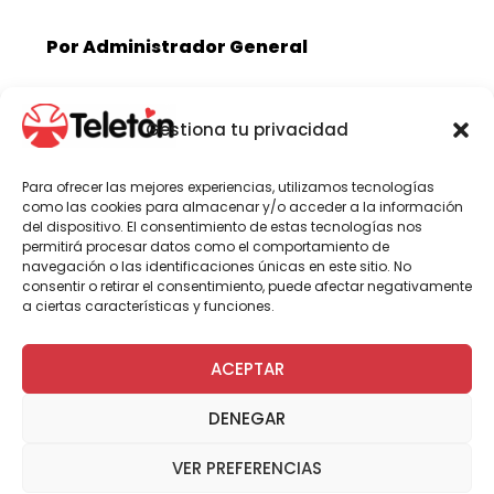
Por Administrador General
Gestiona tu privacidad
«Nuestras familias, al igual
que todas las familias de
Para ofrecer las mejores experiencias, utilizamos tecnologías
Chile han sentido distintos
como las cookies para almacenar y/o acceder a la información
desmedros financieros
del dispositivo. El consentimiento de estas tecnologías nos
permitirá procesar datos como el comportamiento de
producto de esta
navegación o las identificaciones únicas en este sitio. No
consentir o retirar el consentimiento, puede afectar negativamente
pandemia y para muchos
a ciertas características y funciones.
de ellos los pañales es un
gasto importante»
,
ACEPTAR
comenta Dr. Cristián
Saavedra, Director del
DENEGAR
Instituto Teletón Santiago.
VER PREFERENCIAS