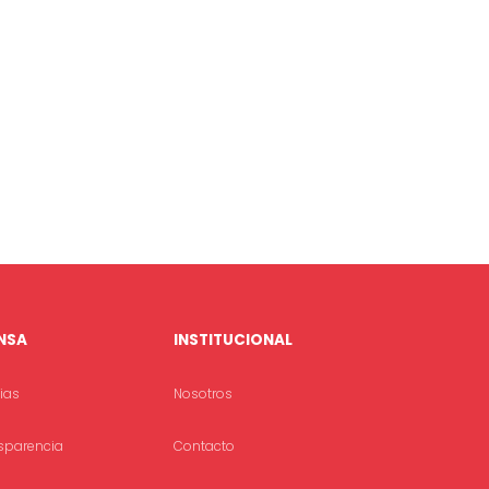
NSA
INSTITUCIONAL
cias
Nosotros
sparencia
Contacto