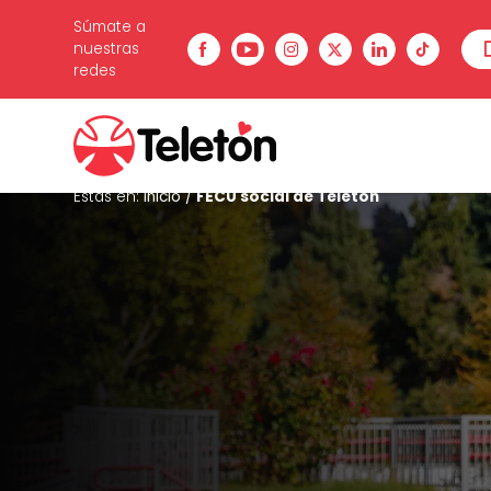
Súmate a
nuestras
redes
Estás en:
Inicio
/
FECU social de Teletón