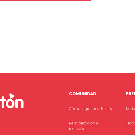
COMUNIDAD
PRE
Cómo ingresar a Teletón
Noti
Rehabilitación e
Tran
inclusión