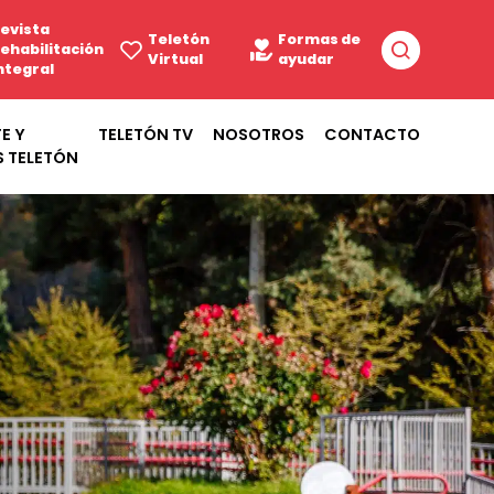
evista
Teletón
Formas de
ehabilitación
Virtual
ayudar
ntegral
E Y
TELETÓN TV
NOSOTROS
CONTACTO
S TELETÓN