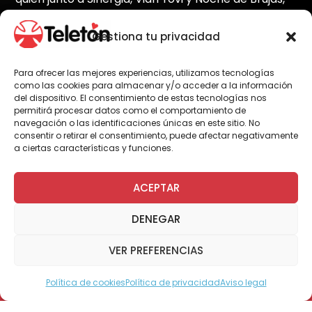
transformaron en una fiesta la plaza 21 de mayo.
Gestiona tu privacidad
Para ofrecer las mejores experiencias, utilizamos tecnologías
Por Administrador General
como las cookies para almacenar y/o acceder a la información
del dispositivo. El consentimiento de estas tecnologías nos
permitirá procesar datos como el comportamiento de
navegación o las identificaciones únicas en este sitio. No
consentir o retirar el consentimiento, puede afectar negativamente
a ciertas características y funciones.
ACEPTAR
Haz clic para aceptar cookies de
marketing y permitir este
DENEGAR
contenido
VER PREFERENCIAS
Política de cookies
Política de privacidad
Aviso legal
Modo Accesible