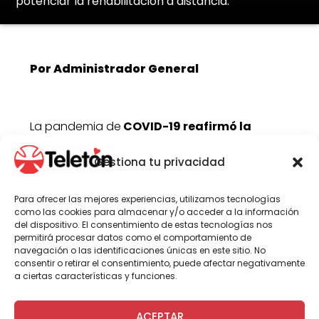
potenciar la rehabilitación a distancia.
Por Administrador General
La pandemia de
COVID-19 reafirmó la
importancia de contar con soluciones
de telerehabilitación
para que, tanto las
Gestiona tu privacidad
personas que requieren asistir a terapias en
Teletón c
omo los profesionales que las
Para ofrecer las mejores experiencias, utilizamos tecnologías
atienden, puedan hacerlo de forma segura,
como las cookies para almacenar y/o acceder a la información
sin exponerse a situaciones de riesgo
del dispositivo. El consentimiento de estas tecnologías nos
sanitario ni tener que trasladarse grandes
permitirá procesar datos como el comportamiento de
distancias, especialmente, quienes viven en
navegación o las identificaciones únicas en este sitio. No
consentir o retirar el consentimiento, puede afectar negativamente
zonas aisladas.
a ciertas características y funciones.
Hace más de seis años Teletón innovó en
el formato de atención a distancia,
ACEPTAR