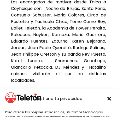
Los encargados de motivar desde Talca a
Coyhaique son: Noche de Brujas, Santa Feria,
Consuelo Schuster, Maria Colores, Circo de
Pastelito y Tachuela Chico, Tomo Como Rey,
Ballet Teletón, la Academia de Power Peralta,
Boloccos, Naykon, Karnaza, Mario Guerrero,
Eduardo Fuentes, Zaturno, Karen Bejarano,
Jordan, Juan Pablo Queraltó, Rodrigo Salinas,
Jean Philippe Cretton y su banda Rey Puesto,
Karol Lucero, Shamanes, Guachupe,
Giancarlo Petaccia, DJ Méndez y Natalino
quienes visitarán el sur en distintas
localidades.
Gestiona tu privacidad
La semana pasada se recorrió el norte del
país de Arica hasta La Serena motivando y
Para ofrecer las mejores experiencias, utilizamos tecnologías
compartiendo con el público quien mostró su
como las cookies para almacenar y/o acceder a la información