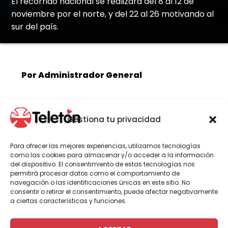
El recorrido nacional se realizará del 8 al 12 de
noviembre por el norte, y del 22 al 26 motivando al
sur del país.
Por Administrador General
Entre los grupos musicales y animadores que
Gestiona tu privacidad
ya confirmaron su participación están: Noche
de Brujas, Santa Feria, Megapuesta, Sinergia,
Para ofrecer las mejores experiencias, utilizamos tecnologías
Consuelo Schuster, Eduardo Fuentes, Karol
como las cookies para almacenar y/o acceder a la información
Lucero, Óscar Álvarez y Juan Pablo Queraltó,
del dispositivo. El consentimiento de estas tecnologías nos
permanentes colaboradores de Teletón. A
permitirá procesar datos como el comportamiento de
ellos se suman La Combo Tortuga quienes
navegación o las identificaciones únicas en este sitio. No
consentir o retirar el consentimiento, puede afectar negativamente
por primera vez serán parte de la caravana
a ciertas características y funciones.
de la solidaridad con su hit “Soy feo pero rico”.
Al show familiar también se suma “Pastelito y