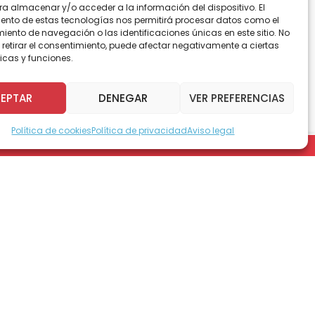
ra almacenar y/o acceder a la información del dispositivo. El
ento de estas tecnologías nos permitirá procesar datos como el
r bailar a las más de 10 mil personas que
ento de navegación o las identificaciones únicas en este sitio. No
 retirar el consentimiento, puede afectar negativamente a ciertas
icas y funciones.
EPTAR
DENEGAR
VER PREFERENCIAS
 de aristas encabezada por Vivi Kreutzberger
Política de cookies
Política de privacidad
Aviso legal
 Corazón” apoyaron la campaña el próximo 1 y 2
 Teletón desde muy pequeño, producto de la
a al espíritu y esencia de Teletón, a los más
Chile, por los cuales se realiza la gira nacional
2 de diciembre para lograr la meta de $11.404
ón Santiago y asiste a Cuarto Medio.