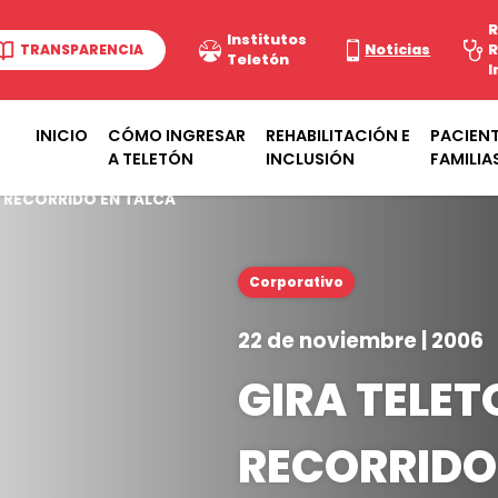
R
Institutos
TRANSPARENCIA
Noticias
R
Teletón
I
INICIO
CÓMO INGRESAR
REHABILITACIÓN E
PACIENT
A TELETÓN
INCLUSIÓN
FAMILIA
 RECORRIDO EN TALCA
Corporativo
22 de noviembre | 2006
GIRA TELE
RECORRIDO