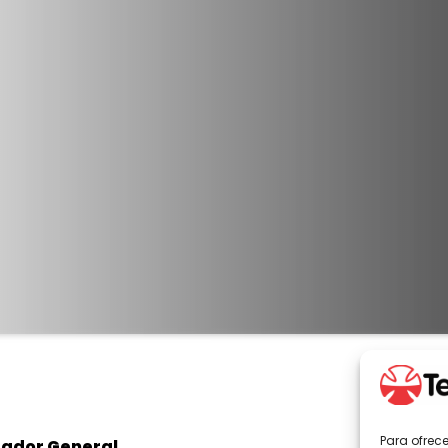
Para ofrec
rador General