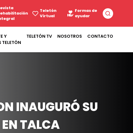
evista
Teletón
Formas de
ehabilitación
Virtual
ayudar
ntegral
E Y
TELETÓN TV
NOSOTROS
CONTACTO
S TELETÓN
TON INAUGURÓ SU
 EN TALCA