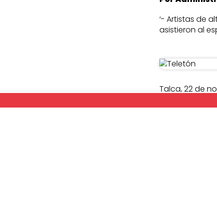
‘- Artistas de 
asistieron al e
Talca, 22 de n
y Ariel Jara. L
de diciembre.
El co-animador 
osteogénesis im
de 23 mil niños 
con el fin de m
millones. Ariel