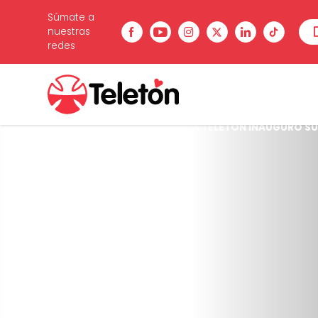
Súmate a
nuestras
redes
Estás en:
Inicio
/
Noticias
/
GIRA TELETON INAUGURÓ SU