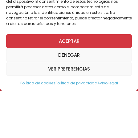
del dispositivo. El consentimiento de estas tecnologías nos
permitirá procesar datos como el comportamiento de
navegación o las identificaciones únicas en este sitio. No
consentir o retirar el consentimiento, puede afectar negativamente
a ciertas características y funciones.
ACEPTAR
Haz clic para aceptar cookies de
DENEGAR
marketing y permitir este
contenido
VER PREFERENCIAS
Política de cookies
Política de privacidad
Aviso legal
Modo Accesible
Como lo ha hecho ininterrumpidamente
desde 1991, Ripley nuevamente está en
Teletón 2014 y este año vuelve con una gran
meta que busca ayudar aún más a nuestra
campaña.