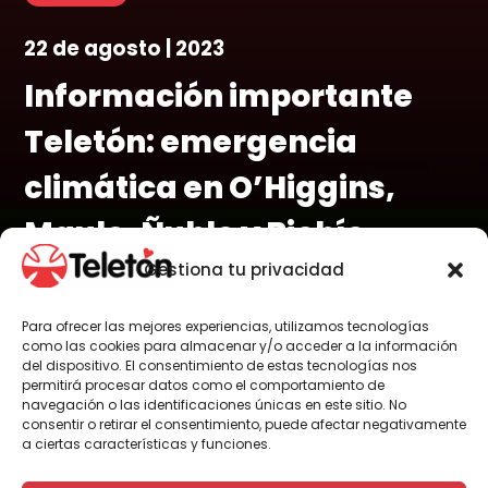
22 de agosto | 2023
Información importante
Teletón: emergencia
climática en O’Higgins,
Maule, Ñuble y Biobío
Gestiona tu privacidad
Para ofrecer las mejores experiencias, utilizamos tecnologías
como las cookies para almacenar y/o acceder a la información
Por Teletón
del dispositivo. El consentimiento de estas tecnologías nos
permitirá procesar datos como el comportamiento de
navegación o las identificaciones únicas en este sitio. No
consentir o retirar el consentimiento, puede afectar negativamente
a ciertas características y funciones.
Ante la situación de lluvias y desbordes
de ríos que afecta al centro sur del