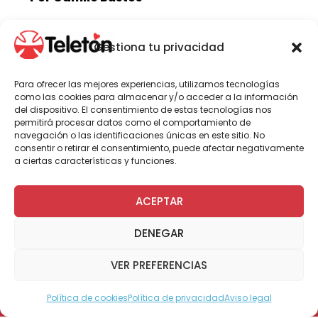
Gestiona tu privacidad
Las postulaciones para ser voluntario
durante este año en los institutos
Para ofrecer las mejores experiencias, utilizamos tecnologías
Teletón del país estarán abiertas hasta
como las cookies para almacenar y/o acceder a la información
el domingo 17 de marzo. Las
del dispositivo. El consentimiento de estas tecnologías nos
permitirá procesar datos como el comportamiento de
inscripciones se realizan de manera
navegación o las identificaciones únicas en este sitio. No
online.
consentir o retirar el consentimiento, puede afectar negativamente
a ciertas características y funciones.
ACEPTAR
Desde este jueves 25 de enero y hasta el
domingo 17 de marzo, estará abierto el
DENEGAR
proceso de postulación para ser parte del
Voluntariado Permanente 2024 de
VER PREFERENCIAS
Teletón
en sus 14 institutos, de Arica a
Coyhaique.
Política de cookies
Política de privacidad
Aviso legal
Modo Accesible