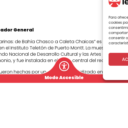
Para ofrec
cookies pa
consentimi
rador General
comportami
consentir o
rinas: de Bahía Chasco a Caleta Chaicas” es el nombre 
característ
 en el Instituto Teletón de Puerto Montt. La muestra fue 
do Nacional de Desarrollo Cultural y las Artes (FONDART), 
AC
monio, y fue instalada en el patio central del recinto.
ueron hechas por un equipo especializado en fotografía s
Modo Accesible
Claudia Berner, fotógrafa y buzo; y Rodolfo Wiedmaier, ta
objetivo difundir y promocionar la vida submarina de la 
 para este tipo de exhibiciones.
lo Salazar, director del instituto, destacó la instalación 