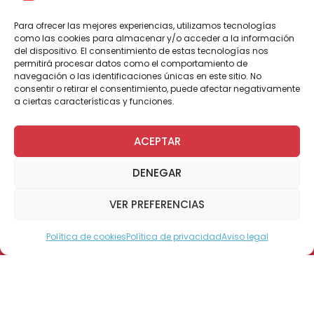
y se convirtieron en los mejores de la clase.
Para ofrecer las mejores experiencias, utilizamos tecnologías
como las cookies para almacenar y/o acceder a la información
del dispositivo. El consentimiento de estas tecnologías nos
permitirá procesar datos como el comportamiento de
Por Administrador General
navegación o las identificaciones únicas en este sitio. No
consentir o retirar el consentimiento, puede afectar negativamente
a ciertas características y funciones.
Un joven chino se convirtió en un fenómeno
ACEPTAR
viral en las redes sociales y en un ejemplo de
amistad a toda prueba, luego que se
DENEGAR
conociera que traslada en sus
espalda, desde hace 3 años, a su mejor
VER PREFERENCIAS
amigo con discapacidad para que asista a
clases.
Política de cookies
Política de privacidad
Aviso legal
Modo Accesible
Se trata de Xie Xu, de 18 años y Zhang Chi, de
19, ambos amigos desde la infancia. Chi,
padece una distrofia muscular que le impide
movilizarse en forma autónoma y por eso Xie
decidió tenderle una mano a su amigo. Es así