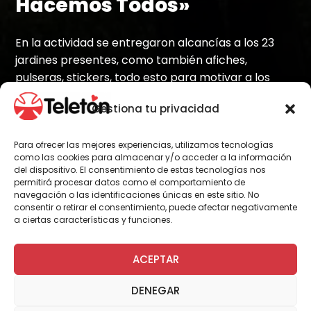
Hacemos Todos»
En la actividad se entregaron alcancías a los 23
jardines presentes, como también afiches,
pulseras, stickers, todo esto para motivar a los
asistentes y a sus respectivos centros educativos
Gestiona tu privacidad
de la región.
Para ofrecer las mejores experiencias, utilizamos tecnologías
como las cookies para almacenar y/o acceder a la información
del dispositivo. El consentimiento de estas tecnologías nos
Por Administrador General
permitirá procesar datos como el comportamiento de
navegación o las identificaciones únicas en este sitio. No
consentir o retirar el consentimiento, puede afectar negativamente
a ciertas características y funciones.
Este martes 10 de noviembre, la Junta de
Jardines Infantiles de la región (JUNJI) junto a
ACEPTAR
Teletón Araucanía reafirmaron su
compromiso de trabajo en conjunto y se
DENEGAR
comprometieron para trabajar unidos por la
actual campaña “Teletón la Hacemos Todos”.