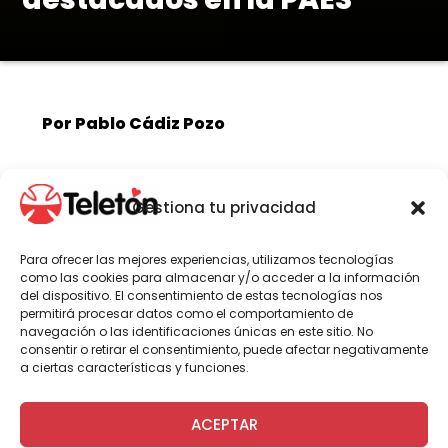
Por Pablo Cádiz Pozo
Valentina Carrasco -quien recibió la
Gestiona tu privacidad
Distinción a la Trayectoria Educativa,
máximo reconocimiento en la PAES-
Para ofrecer las mejores experiencias, utilizamos tecnologías
quedó seleccionada en la carrera de
como las cookies para almacenar y/o acceder a la información
del dispositivo. El consentimiento de estas tecnologías nos
Medicina, buscando aportar desde su
permitirá procesar datos como el comportamiento de
experiencia como paciente. Gabriel
navegación o las identificaciones únicas en este sitio. No
consentir o retirar el consentimiento, puede afectar negativamente
Jara, en tanto, busca convertirse en
a ciertas características y funciones.
Ingeniero Civil en construcciones y,
desde su disciplina, crear ciudades más
ACEPTAR
accesibles.