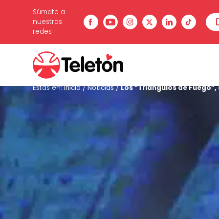
Súmate a
nuestras
redes
Estás en:
Inicio
/
Noticias
/
Los “Triángulos de Fuego”,