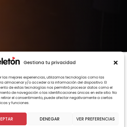
Gestiona tu privacidad
er las mejores experiencias, utilizamos tecnologías como las
ra almacenar y/o acceder a la información del dispositivo. El
ento de estas tecnologías nos permitirá procesar datos como el
ento de navegación o las identificaciones únicas en este sitio. No
é Miguel Viñuela y Karla Constant, tuvo
 retirar el consentimiento, puede afectar negativamente a ciertas
 tres famosos se la jugaron con encendidas
icas y funciones.
EPTAR
DENEGAR
VER PREFERENCIAS
ra, Eva Gómez y el actor Juan Falcón, y
a “Aplicatón”.