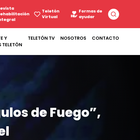
evista
Teletón
Formas de
ehabilitación
Virtual
ayudar
ntegral
E Y
TELETÓN TV
NOSOTROS
CONTACTO
S TELETÓN
gulos de Fuego”,
el