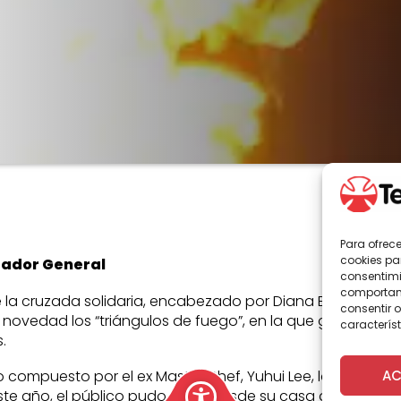
Para ofrec
cookies pa
rador General
consentimi
comportami
e la cruzada solidaria, encabezado por Diana Bolocco, Jos
consentir o
 novedad los “triángulos de fuego”, en la que grupos de
característ
.
AC
o compuesto por el ex Master Chef, Yuhui Lee, la animado
e año, el público pudo votar desde su casa a través de l