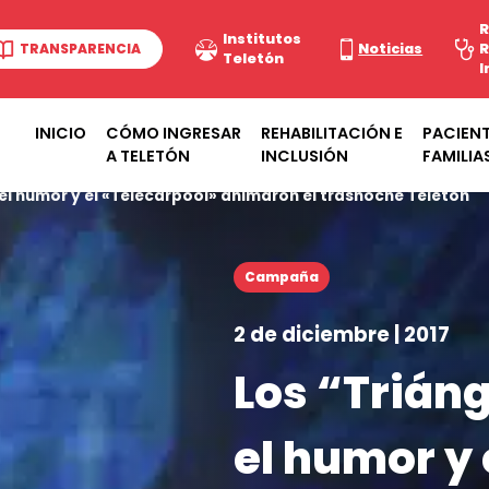
R
Institutos
TRANSPARENCIA
Noticias
R
Teletón
I
INICIO
CÓMO INGRESAR
REHABILITACIÓN E
PACIENT
A TELETÓN
INCLUSIÓN
FAMILIA
 el humor y el «Telecarpool» animaron el trasnoche Teletón
Campaña
2 de diciembre | 2017
Los “Trián
el humor y 