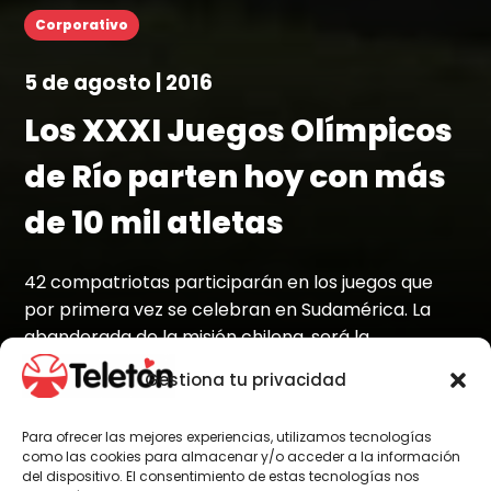
Corporativo
5 de agosto | 2016
Los XXXI Juegos Olímpicos
de Río parten hoy con más
de 10 mil atletas
42 compatriotas participarán en los juegos que
por primera vez se celebran en Sudamérica. La
abanderada de la misión chilena, será la
maratonista Erika Olivera.
Gestiona tu privacidad
Para ofrecer las mejores experiencias, utilizamos tecnologías
como las cookies para almacenar y/o acceder a la información
Por Administrador General
del dispositivo. El consentimiento de estas tecnologías nos