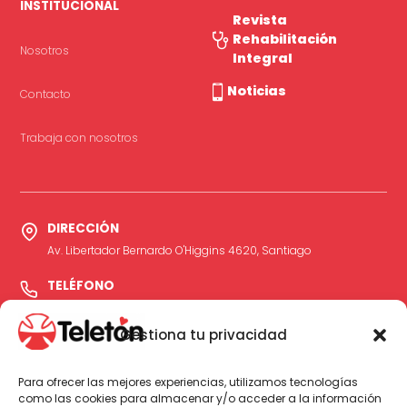
INSTITUCIONAL
Revista
Rehabilitación
Nosotros
Integral
Noticias
Contacto
Trabaja con nosotros
DIRECCIÓN
Av. Libertador Bernardo O'Higgins 4620, Santiago
TELÉFONO
600 24500 03
Gestiona tu privacidad
Opción 1 → Servicio Orientación Médica Telefónica para
Pacientes
Opción 2 → Información general funcionamiento Institutos
Para ofrecer las mejores experiencias, utilizamos tecnologías
como las cookies para almacenar y/o acceder a la información