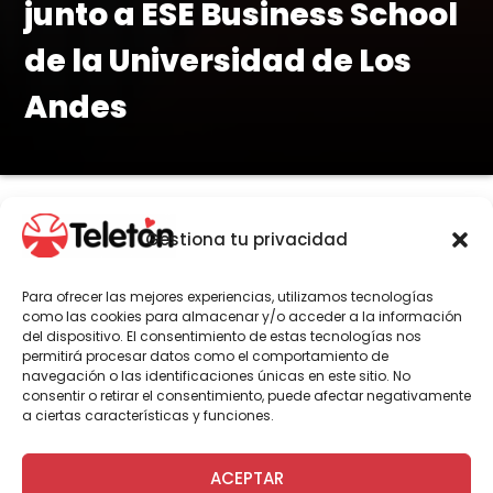
junto a ESE Business School
de la Universidad de Los
Andes
Gestiona tu privacidad
Por Gonzalo Paredes
Para ofrecer las mejores experiencias, utilizamos tecnologías
como las cookies para almacenar y/o acceder a la información
Durante poco más de una hora, la
del dispositivo. El consentimiento de estas tecnologías nos
permitirá procesar datos como el comportamiento de
directora ejecutiva de Teletón, expuso
navegación o las identificaciones únicas en este sitio. No
sobre “El poder del propósito en
consentir o retirar el consentimiento, puede afectar negativamente
nuestra vida y las organizaciones”. La
a ciertas características y funciones.
actividad realizada en el ESE Business
School de la Universidad de Los Andes,
ACEPTAR