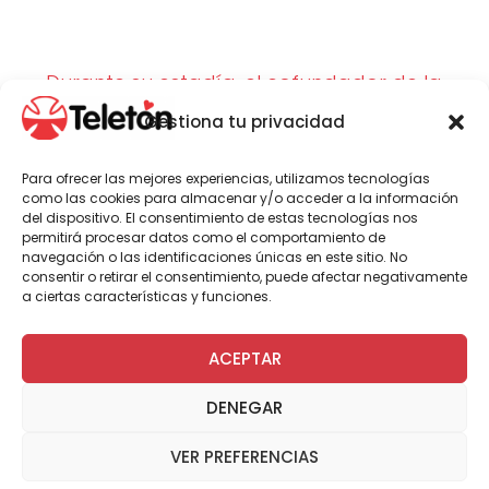
Durante su estadía, el cofundador de la
obra solidaria desayunó con
Gestiona tu privacidad
organizaciones sociales y recorrió el
centro de rehabilitación junto a
Para ofrecer las mejores experiencias, utilizamos tecnologías
ejecutivos de Colún, histórica empresa
como las cookies para almacenar y/o acceder a la información
auspiciadora de la Teletón.
del dispositivo. El consentimiento de estas tecnologías nos
permitirá procesar datos como el comportamiento de
navegación o las identificaciones únicas en este sitio. No
consentir o retirar el consentimiento, puede afectar negativamente
a ciertas características y funciones.
Hasta la ciudad de Valdivia, en la región
de Los Ríos, llegó Mario Kreutzberger
,
ACEPTAR
cofundador y presidente honorario de
Teletón, con el objetivo de reafirmar el
DENEGAR
compromiso local con la obra solidaria.
VER PREFERENCIAS
Las actividades del histórico animador