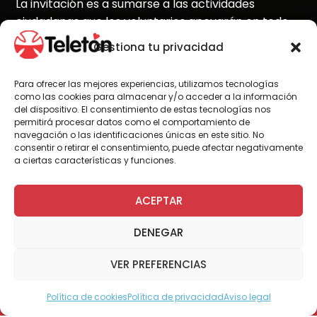
La invitación es a sumarse a las actividades
ciudadanas que los voluntarios apoyarán en todo
Chile, como la Pintatón que se realizará este
Gestiona tu privacidad
martes 17 de noviembre en todo el país.
Para ofrecer las mejores experiencias, utilizamos tecnologías
como las cookies para almacenar y/o acceder a la información
del dispositivo. El consentimiento de estas tecnologías nos
permitirá procesar datos como el comportamiento de
Por Administrador General
navegación o las identificaciones únicas en este sitio. No
consentir o retirar el consentimiento, puede afectar negativamente
a ciertas características y funciones.
Desde los primeros días de octubre y hasta la
primera quincena de noviembre, Teletón logró
ACEPTAR
reunir desde Arica a Aysén la cifra de 9.864
voluntarios para apoyar la próxima cruzada
DENEGAR
solidaria, a realizarte este 27 y 28 de
noviembre Estos jóvenes y adultos, se unirán
VER PREFERENCIAS
al equipo permanente de 1.400 voluntarios
para apoyar el desarrollo de todas las
Política de cookies
Política de privacidad
Aviso legal
Modo Accesible
actividades de motivación y difusión a