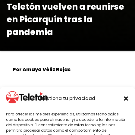
Teletón vuelven a reunirse
en Picarquín tras la
pandemia
Por Amaya Véliz Rojas
Del 8 al 10 de septiembre se realizó la
Gestiona tu privacidad
Jornada de Formación Nacional del
Voluntariado Teletón en Picarquín,
Para ofrecer las mejores experiencias, utilizamos tecnologías
localidad ubicada en la comuna de
como las cookies para almacenar y/o acceder a la información
Mostazal, región de O’Higgins. Esta
del dispositivo. El consentimiento de estas tecnologías nos
permitirá procesar datos como el comportamiento de
significativa actividad volvió a