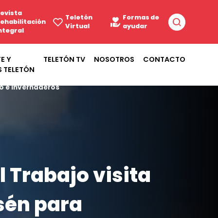
evista
Teletón
Formas de
ehabilitación
Virtual
ayudar
ntegral
E Y
TELETÓN TV
NOSOTROS
CONTACTO
S TELETÓN
vo e invernaderos
l Trabajo visita
sén para