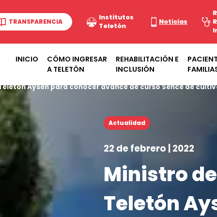
R
Institutos
TRANSPARENCIA
Noticias
R
Teletón
I
INICIO
CÓMO INGRESAR
REHABILITACIÓN E
PACIENT
A TELETÓN
INCLUSIÓN
FAMILIA
a Teletón Aysén para conocer avance de curso Sence de culti
Actualidad
22 de febrero | 2022
Ministro de
Teletón Ay