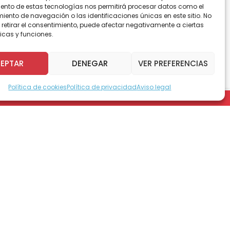
ento de estas tecnologías nos permitirá procesar datos como el
ento de navegación o las identificaciones únicas en este sitio. No
 retirar el consentimiento, puede afectar negativamente a ciertas
icas y funciones.
ro del Trabajo,
Patricio Melero
, y a otras
as laborales que, ejecutado a través del
de pacientes, personas cuidadoras y usuarias
EPTAR
DENEGAR
VER PREFERENCIAS
Política de cookies
Política de privacidad
Aviso legal
a por un convenio entre la Unidad Laboral de
miento, donde hoy día podemos tener a
rduras. Ellos están muy contentos, porque
en este tiempo en el instituto… Estamos muy
empo”, dijo la
doctora Pilar Arismendi
,
a Rojas, delegada presidencial regional de
tana, director (s) de Sence Aysén.