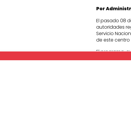
Por Administ
El pasado 08 d
autoridades re
Servicio Nacio
de este centro
El programa, q
Teletón (ULAB) 
“Estamos muy c
tutoras, mamás
esto entrega u
alegres con est
directora del in
Además del secr
Aysén; Andrea P
Foto: Sence