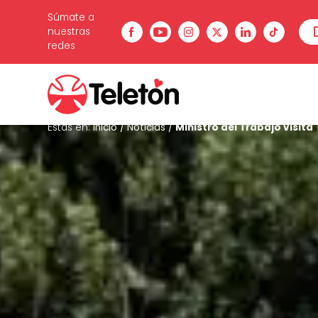
Súmate a
nuestras
redes
Estás en:
Inicio
/
Noticias
/
Ministro del Trabajo visit