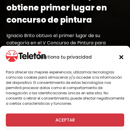
obtiene primer lugar en
concurso de pintura
Ignacio Brito obtuvo el primer lugar de su
categoría en el V Concurso de Pintura para
Personas en Situación de Discapacidad de la
Municipalidad de Viña del Mar.
Gestiona tu privacidad
Para ofrecer las mejores experiencias, utilizamos tecnologías
como las cookies para almacenar y/o acceder a la información
del dispositivo. El consentimiento de estas tecnologías nos
Por Administrador General
permitirá procesar datos como el comportamiento de
navegación o las identificaciones únicas en este sitio. No
consentir o retirar el consentimiento, puede afectar negativamente
a ciertas características y funciones.
Con el tema “Naturaleza en la Ciudad de Viña
del Mar”, el concurso convocó a más de cien
ACEPTAR
participantes, entre los que Ignacio obtuvo el
primer puesto en la categoría de 10 y 18 años.