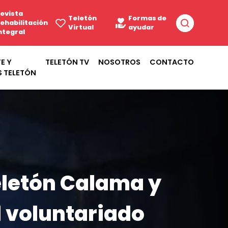
evista
Teletón
Formas de
ehabilitación
Virtual
ayudar
ntegral
E Y
TELETÓN TV
NOSOTROS
CONTACTO
S TELETÓN
eletón Calama y
l voluntariado