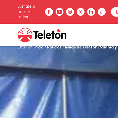
Súmate a
nuestras
redes
Estás en:
Inicio
/
Noticias
/
Niños de Teletón Calama y 