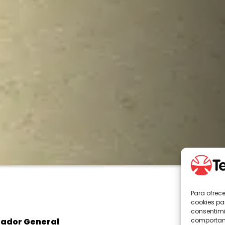
Para ofrec
cookies pa
consentimi
rador General
comportami