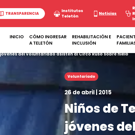
R
Institutos
TRANSPARENCIA
Noticias
R
Teletón
I
INICIO
CÓMO INGRESAR
REHABILITACIÓN E
PACIENT
A TELETÓN
INCLUSIÓN
FAMILIA
jóvenes del voluntariado asisten al Circo Ruso sobre hielo
Voluntariado
26 de abril | 2015
Niños de T
jóvenes de