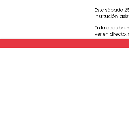
Este sábado 25
institución, asi
En la ocasión,
ver en directo,
medios.
Durante dos hor
malabaristas y
Según nos señal
asistieron no 
espectáculos
importante, p
jóvenes, inte
públicos”
, añ